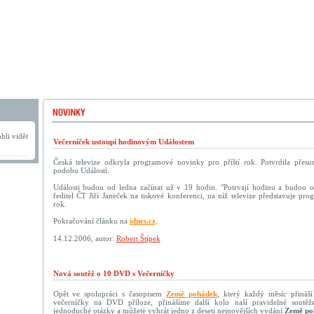
hli vidět
Večerníček ustoupí hodinovým Událostem
Česká televize odkryla programové novinky pro příští rok. Potvrdila přes
podobu Událostí.
Události budou od ledna začínat už v 19 hodin. "Potrvají hodinu a budou ob
ředitel ČT Jiří Janeček na tiskové konferenci, na níž televize představuje pr
rok.
Pokračování článku na
idnes.cz
.
14.12.2006, autor:
Robert Štípek
Nová soutěž o 10 DVD s Večerníčky
Opět ve spolupráci s časopisem
Země pohádek
, který každý měsíc přináší
večerníčky na DVD příloze, přinášíme další kolo naší pravidelné soutěž
jednoduché otázky a můžete vyhrát jedno z deseti nejnovějších vydání
Země po