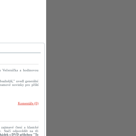
un Večerníčka a hodinovou
sažnější," uvedl generální
ogramové novinky pro příští
Komentáře (0)
 zajimavé čtení a klasické
e. Stačí odpovědět na tři
hádek s DVD přílohou "To