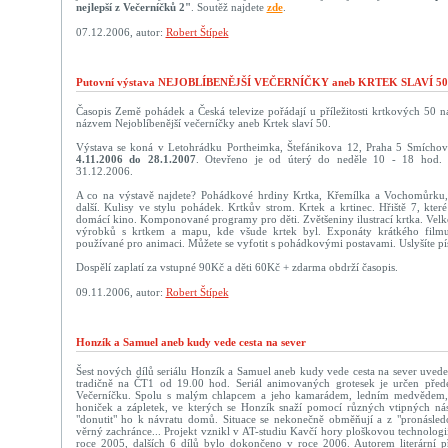
nejlepší z Večerníčků 2"
. Soutěž najdete
zde
.
07.12.2006, autor:
Robert Štípek
Putovní výstava NEJOBLÍBENĚJŠÍ VEČERNÍČKY aneb KRTEK SLAVÍ 50
Časopis Země pohádek a Česká televize pořádají u příležitosti krtkových 50 n
názvem Nejoblíbenější večerníčky aneb Krtek slaví 50.
Výstava se koná v Letohrádku Portheimka, Štefánikova 12, Praha 5 Smíchov 
4.11.2006 do 28.1.2007
. Otevřeno je od úterý do neděle 10 - 18 hod. 
31.12.2006.
A co na výstavě najdete? Pohádkové hrdiny Krtka, Křemílka a Vochomůrku,
další. Kulisy ve stylu pohádek. Krtkův strom. Krtek a krtinec. Hřiště 7, kte
domácí kino. Komponované programy pro děti. Zvětšeniny ilustrací krtka. Velk
výrobků s krtkem a mapu, kde všude krtek byl. Exponáty krátkého fil
používané pro animaci. Můžete se vyfotit s pohádkovými postavami. Uslyšíte pí
Dospělí zaplatí za vstupné 90Kč a děti 60Kč + zdarma obdrží časopis.
09.11.2006, autor:
Robert Štípek
Honzík a Samuel aneb kudy vede cesta na sever
Šest nových dílů seriálu Honzík a Samuel aneb kudy vede cesta na sever uvede 
tradičně na ČT1 od 19.00 hod. Seriál animovaných grotesek je určen pře
Večerníčku. Spolu s malým chlapcem a jeho kamarádem, ledním medvědem, 
honiček a zápletek, ve kterých se Honzík snaží pomocí různých vtipných ná
"donutit" ho k návratu domů. Situace se nekonečně obměňují a z "pronásled
věrný zachránce... Projekt vznikl v AT-studiu Kavčí hory ploškovou technologi
roce 2005, dalších 6 dílů bylo dokončeno v roce 2006. Autorem literární př