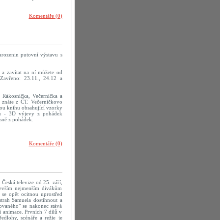
Komentáře (0)
arozenin putovní výstavu s
a zavítat na ní můžete od
Zavřeno: 23.11., 24.12 a
 Rákosníčka, Večerníčka a
ré znáte z ČT. Večerníčkovo
ou knihu obsahující vzorky
mu - 3D výjevy z pohádek
sně z pohádek.
Komentáře (0)
Česká televize od 25. září,
devším nejmenším divákům
se opět ocitnou uprostřed
strah Samuela dostihnout a
ovaného" se nakonec stává
í animace. Prvních 7 dílů v
edlohy, scénáře a režie je