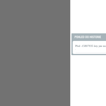
Před -15807935 lety jste mo
.