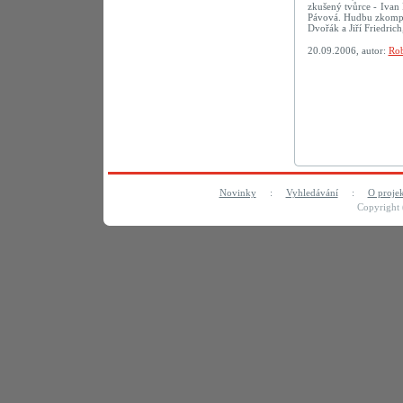
zkušený tvůrce - Ivan 
Pávová. Hudbu zkompon
Dvořák a Jiří Friedric
20.09.2006, autor:
Rob
Novinky
:
Vyhledávání
:
O proje
Copyright