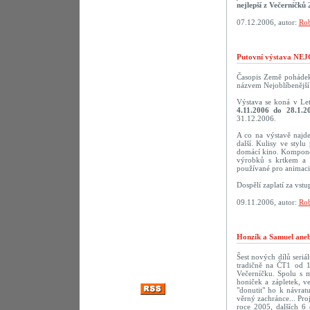
nejlepší z Večerníčků 
07.12.2006, autor:
Rob
Putovní výstava N
Časopis Země pohádek 
názvem Nejoblíbenější 
Výstava se koná v Le
4.11.2006 do 28.1.2
31.12.2006.
A co na výstavě najd
další. Kulisy ve styl
domácí kino. Komponov
výrobků s krtkem a 
používané pro animaci.
Dospělí zaplatí za vst
09.11.2006, autor:
Rob
Honzík a Samuel aneb
Šest nových dílů seriá
tradičně na ČT1 od 1
Večerníčku. Spolu s 
honiček a zápletek, v
"donutit" ho k návra
věrný zachránce... Pro
roce 2005, dalších 6 