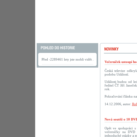
Před -2289461 lety jste mohli vidět .
Večerníček ustoupí h
Česká televize odkry
podobu Událostí.
Události budou od led
ředitel ČT Jiří Janeče
rok.
Pokračování článku n
14.12.2006, autor:
Rob
Nová soutěž o 10 DVD
Opět ve spolupráci 
večerníčky na DVD př
jednoduché otázky a m