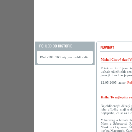
Před -1805763 lety jste mohli vidět .
Michal Citavý slaví V
Právě on totiž jako š
usínalo už několik gen
jsem já. Ten hlas je pr
12.05.2005, autor:
Rob
Kniha To nejlepší z v
Nejoblíbenější dětský
jeho příběhy mají u d
nejlepšího, co se za dl
V barevné a bohatě ilu
Mach a Šebestová, R
Mankou i Cipískem, Št
koťata Macourek, Camf