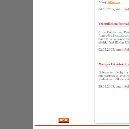
Zdroj:
Albatros
.
04.05.2005, autor:
Rob
Večerníček na festiva
Jiřina Bohdalová, Pe
filmového festivalu a
bude to velká sláva: v
přežil," řekl Blesku Ji
02.05.2005, autor:
Rob
Maxipes Fík oslaví tř
Nebojte se, blechy na
tuto postavu spisovate
Kadaně narodil a v kvě
26.04.2005, autor:
Rob