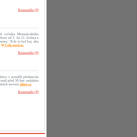
Komentáře (0)
 4. ročníku Mezinárodního
boni od 5. do 11. května a
niny. "A že to byl boj, aby
.
Celá zpráva.
Komentáře (0)
nice v pondělí představila
totiž před 30 lety nedaleko
ánkách serveru
idnes.cz
.
Komentáře (0)