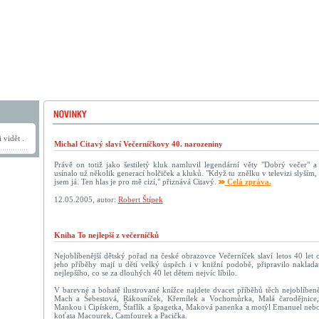
 vidět .
Michal Citavý slaví Večerníčkovy 40. narozeniny
Právě on totiž jako šestiletý kluk namluvil legendární věty "Dobrý večer" 
usínalo už několik generací holčiček a kluků. "Když tu znělku v televizi slyším
jsem já. Ten hlas je pro mě cizí," přiznává Citavý.
Celá zpráva.
12.05.2005, autor:
Robert Štípek
Kniha To nejlepší z večerníčků
Nejoblíbenější dětský pořad na české obrazovce Večerníček slaví letos 40 let
jeho příběhy mají u dětí velký úspěch i v knižní podobě, připravilo nakladat
nejlepšího, co se za dlouhých 40 let dětem nejvíc líbilo.
V barevné a bohatě ilustrované knížce najdete dvacet příběhů těch nejoblíbeně
Mach a Šebestová, Rákosníček, Křemílek a Vochomůrka, Malá čarodějnice
Mankou i Cipískem, Štaflík a špagetka, Maková panenka a motýl Emanuel neb
koťata Macourek, Camfourek a Pacička.