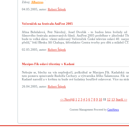
Zdroj:
Albatros
.
04.05.2005, autor:
Robert Štípek
Večerníček na festivalu AniFest 2005
Jiřina Bohdalová, Petr Nárožný, Josef Dvořák - to budou letos hvězdy už
filmového festivalu animovaných filmů. AniFest 2005 proběhne v jihočeské Tře
bude to velká sláva: všemi milovaný Večerníček České televize oslaví 40. naroze
přežil," řekl Blesku Jiří Chalupa, šéfredaktor Centra tvorby pro děti a mládež ČT
02.05.2005, autor:
Robert Štípek
Maxipes Fík oslaví třicetiny v Kadani
Nebojte se, blechy na vás nepřeskočí, poškrábal se Maxipes Fík. Kadaňská rad
tuto postavu spisovatele Rudolfa Čechury a výtvarníka Jiřího Šalamouna. Fík se 
Kadaně narodil a v květnu tu bude své kulatiny bouřlivě oslavovat. Více na str
26.04.2005, autor:
Robert Štípek
<< Novější­
1
2
3
4
5
6
7
8
9
10
11
12
13
Starší >>
Content Management Powered by
CuteNews