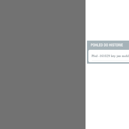
Před -161029 lety jste mohli