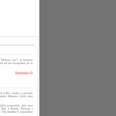
a "Dobrou noc", se kterými
, už mě ani nenapadne, že to
Komentáře (0)
 od svého vzniku, a protože
elství Albatros výběr toho
jších postaviček, jako jsou
, Bob a Bobek, Runcaje s
o Víla Amálka či neposedná