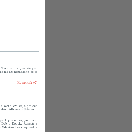
a "Dobrou noc", se kterými
, už mě ani nenapadne, že to
Komentáře (0)
 od svého vzniku, a protože
elství Albatros výběr toho
jších postaviček, jako jsou
, Bob a Bobek, Runcaje s
o Víla Amálka či neposedná