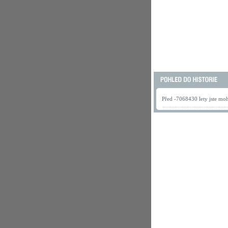
Před -7068430 lety jste mohl