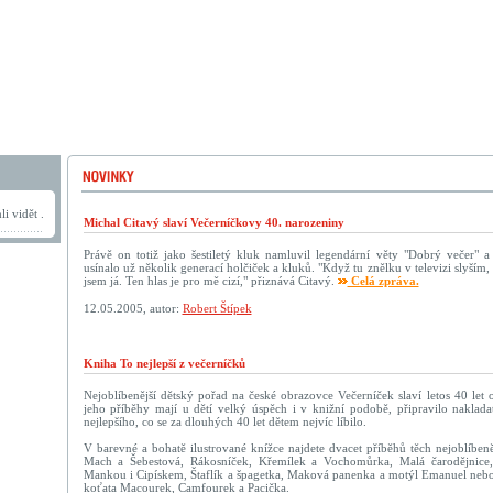
i vidět .
Michal Citavý slaví Večerníčkovy 40. narozeniny
Právě on totiž jako šestiletý kluk namluvil legendární věty "Dobrý večer" 
usínalo už několik generací holčiček a kluků. "Když tu znělku v televizi slyším
jsem já. Ten hlas je pro mě cizí," přiznává Citavý.
Celá zpráva.
12.05.2005, autor:
Robert Štípek
Kniha To nejlepší z večerníčků
Nejoblíbenější dětský pořad na české obrazovce Večerníček slaví letos 40 let
jeho příběhy mají u dětí velký úspěch i v knižní podobě, připravilo nakladat
nejlepšího, co se za dlouhých 40 let dětem nejvíc líbilo.
V barevné a bohatě ilustrované knížce najdete dvacet příběhů těch nejoblíbeně
Mach a Šebestová, Rákosníček, Křemílek a Vochomůrka, Malá čarodějnice
Mankou i Cipískem, Štaflík a špagetka, Maková panenka a motýl Emanuel neb
koťata Macourek, Camfourek a Pacička.