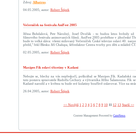
Zdroj:
Albatros
.
04.05.2005, autor:
Robert Štípek
Večerníček na festivalu AniFest 2005
Jiřina Bohdalová, Petr Nárožný, Josef Dvořák - to budou letos hvězdy už
filmového festivalu animovaných filmů. AniFest 2005 proběhne v jihočeské Tře
bude to velká sláva: všemi milovaný Večerníček České televize oslaví 40. naroze
přežil," řekl Blesku Jiří Chalupa, šéfredaktor Centra tvorby pro děti a mládež ČT
02.05.2005, autor:
Robert Štípek
Maxipes Fík oslaví třicetiny v Kadani
Nebojte se, blechy na vás nepřeskočí, poškrábal se Maxipes Fík. Kadaňská rad
tuto postavu spisovatele Rudolfa Čechury a výtvarníka Jiřího Šalamouna. Fík se 
Kadaně narodil a v květnu tu bude své kulatiny bouřlivě oslavovat. Více na str
26.04.2005, autor:
Robert Štípek
<< Novější­
1
2
3
4
5
6
7
8
9
10
11
12
13
Starší >>
Content Management Powered by
CuteNews