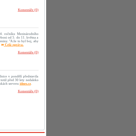
Komentáře (0)
 4. ročníku Mezinárodního
boni od 5. do 11. května a
niny. "A že to byl boj, aby
.
Celá zpráva.
Komentáře (0)
nice v pondělí představila
totiž před 30 lety nedaleko
ánkách serveru
idnes.cz
.
Komentáře (0)