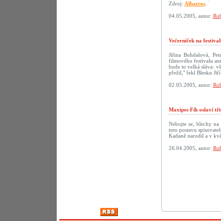
Zdroj:
Albatros
.
04.05.2005, autor:
Rob
Večerníček na festiva
Jiřina Bohdalová, Pe
filmového festivalu a
bude to velká sláva: v
přežil," řekl Blesku Ji
02.05.2005, autor:
Rob
Maxipes Fík oslaví tř
Nebojte se, blechy na
tuto postavu spisovate
Kadaně narodil a v kvě
26.04.2005, autor:
Rob