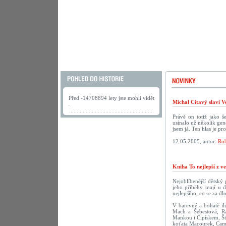
Před -14708894 lety jste mohli vidět
Michal Citavý slaví V
.
Právě on totiž jako š
usínalo už několik gen
jsem já. Ten hlas je pr
12.05.2005, autor:
Rob
Kniha To nejlepší z v
Nejoblíbenější dětský
jeho příběhy mají u d
nejlepšího, co se za dl
V barevné a bohatě ilu
Mach a Šebestová, R
Mankou i Cipískem, Št
koťata Macourek, Camf