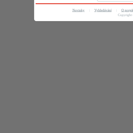
Novinky
:
Vyhledávání
:
O proje
Copyright