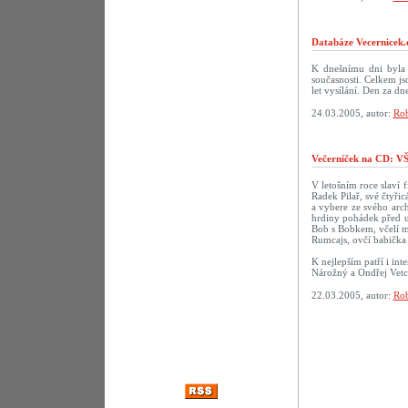
Databáze Vecernicek.
K dnešnímu dni byla 
současnosti. Celkem j
let vysílání. Den za 
24.03.2005, autor:
Rob
Večerníček na CD:
V letošním roce slaví f
Radek Pilař, své čtyři
a vybere ze svého arch
hrdiny pohádek před u
Bob s Bobkem, včelí m
Rumcajs, ovčí babička 
K nejlepším patří i in
Nárožný a Ondřej Vetc
22.03.2005, autor:
Rob