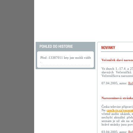
Před -13387011 lety jste mohli vidět
Večeníček slaví naroz
.
Ve dnech 1.-17.4. a 2
slavných Večerníčků
Večerníčkova narozeni
07.04.2005, autor:
Rob
Narozeninová stránka
Česka televize připrav
Na
czech-tv.cz/vecern
včetně audio ukázek, 
nechybí aktuální přeh
seznam je už ale na s
hrávé stránky jsou p
03.04.2005, autor:
Rob