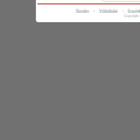
Novinky
:
Vyhledávání
:
O proje
Copyright