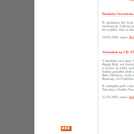
Databáze Vecernicek.
K dnešnímu dni byla 
současnosti. Celkem j
let vysílání. Den za 
24.03.2005, autor:
Rob
Večerníček na CD:
V letošním roce slaví f
Radek Pilař, své čtyři
a vybere ze svého arch
hrdiny pohádek před u
Bob s Bobkem, včelí m
Rumcajs, ovčí babička 
K nejlepším patří i in
Nárožný a Ondřej Vetc
22.03.2005, autor:
Rob