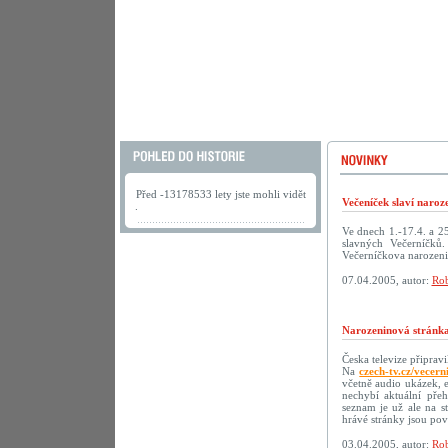
Před -13178533 lety jste mohli vidět
Večeníček slaví naroz
.
Ve dnech 1.-17.4. a 2
slavných Večerníčků
Večerníčkova narozeni
07.04.2005, autor:
Rob
Narozeninová stránka
Česka televize připrav
Na
czech-tv.cz/vecern
včetně audio ukázek, 
nechybí aktuální přeh
seznam je už ale na s
hrávé stránky jsou p
03.04.2005, autor:
Rob