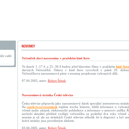
hli vidět
Večeníček slaví narozeniny v pražském kině Aero
Ve dnech 1.-17.4. a 25.-30.4 budou před hlavními filmy v pražském
kině Aer
slavných Večerníčků. Oslavy v kině Aero vyvrcholí v pátek 29. dubna
Večerníčkova narozeninová párty s nonstop projekcemi vybraných dílů.
07.04.2005, autor:
Robert Štípek
Narozeninová stránka České televize
Česka televize připravila jako narozeninový dárek speciální internetovou strá
Na
czech-tv.cz/vecernicek
najdete trochu historie, bližší informace o vybraný
včetně audio ukázek, elektronické pohlednice a informace o autorovi znělky R
nechybí aktuální přehled vysílání večerníčku za poslední dva roky včetně 
seznam je už ale na stránkách České televize několik let k dispozici a byl s
hrávé stránky jsou povedeným dárkem.
03.04.2005, autor:
Robert Štípek