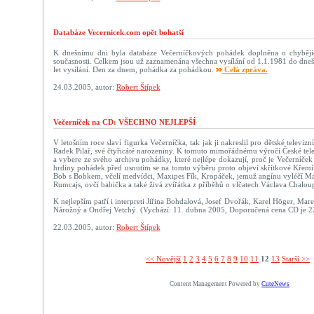
Databáze Vecernicek.com opět bohatší
K dnešnímu dni byla databáze Večerníčkových pohádek doplněna o chybějí
současnosti. Celkem jsou už zaznamenána všechna vysílání od 1.1.1981 do dneš
let vysílání. Den za dnem, pohádka za pohádkou.
Celá zpráva.
24.03.2005, autor:
Robert Štípek
Večerníček na CD: VŠECHNO NEJLEPŠÍ
V letošním roce slaví figurka Večerníčka, tak jak ji nakreslil pro dětské televizn
Radek Pilař, své čtyřicáté narozeniny. K tomuto mimořádnému výročí České tele
a vybere ze svého archivu pohádky, které nejlépe dokazují, proč je Večerníček 
hrdiny pohádek před usnutím se na tomto výběru proto objeví skřítkové Křemí
Bob s Bobkem, včelí medvídci, Maxipes Fík, Kropáček, jemuž angínu vyléčí Ma
Rumcajs, ovčí babička a také živá zvířátka z příběhů o vlčatech Václava Chalou
K nejlepším patří i interpreti Jiřina Bohdalová, Josef Dvořák, Karel Höger, Mar
Nárožný a Ondřej Vetchý. (Vychází: 11. dubna 2005, Doporučená cena CD je 22
22.03.2005, autor:
Robert Štípek
<< Novější­
1
2
3
4
5
6
7
8
9
10
11
12
13
Starší >>
Content Management Powered by
CuteNews