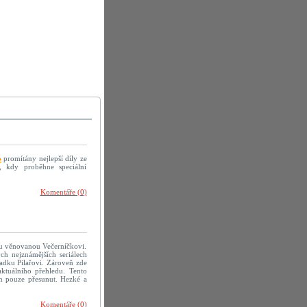
o
promítány nejlepší díly ze
, kdy proběhne speciální
Komentáře (0)
nku věnovanou Večerníčkovi.
ch nejznámějších seriálech
adku Pilařovi. Zároveň zde
aktuálního přehledu. Tento
em pouze přesunut. Hezké a
Komentáře (0)