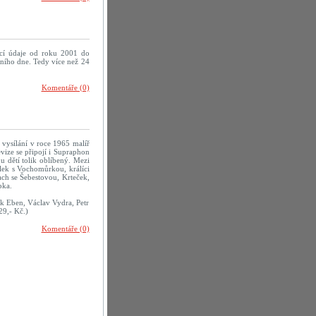
cí údaje od roku 2001 do
ního dne. Tedy více než 24
Komentáře (0)
í vysílání v roce 1965 malíř
vize se připojí i Supraphon
u dětí tolik oblíbený. Mezi
lek s Vochomůrkou, králíci
ch se Šebestovou, Krteček,
pka.
ek Eben, Václav Vydra, Petr
9,- Kč.)
Komentáře (0)