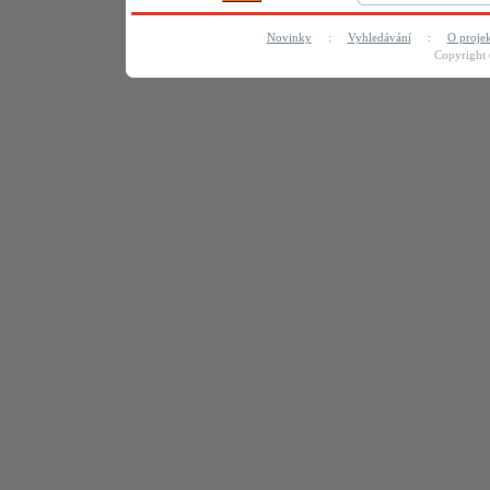
Novinky
:
Vyhledávání
:
O proje
Copyright