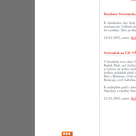
Databáze Vecernicek.
K dnešnímu dni byla 
současnosti. Celkem j
let vysílání. Den za 
24.03.2005, autor:
Rob
Večerníček na CD:
V letošním roce slaví f
Radek Pilař, své čtyři
a vybere ze svého arch
hrdiny pohádek před u
Bob s Bobkem, včelí m
Rumcajs, ovčí babička 
K nejlepším patří i in
Nárožný a Ondřej Vetc
22.03.2005, autor:
Rob