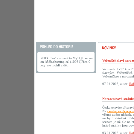
2003: Can't connect to MySQL server
Večeníček slaví naroz
on 's5db.ehosting.cz' (10061)Před 0
lety jste mohli vidět .
Ve dnech 1.-17.4. a 2
slavných Večerníčků
Večerníčkova narozeni
07.04.2005, autor:
Rob
Narozeninová stránka
Česka televize připrav
Na
czech-tv.cz/vecern
včetně audio ukázek, 
nechybí aktuální přeh
seznam je už ale na s
hrávé stránky jsou p
03.04.2005, autor:
Rob