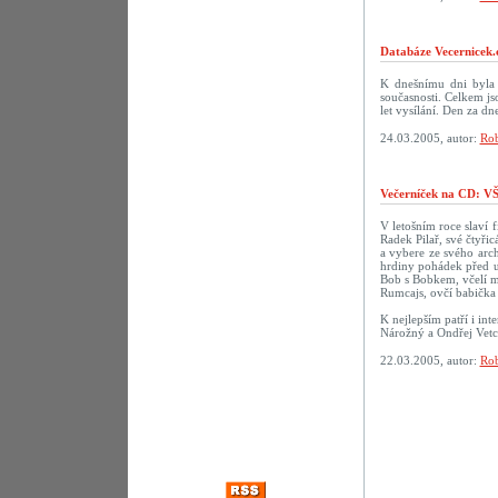
Databáze Vecernicek.
K dnešnímu dni byla 
současnosti. Celkem j
let vysílání. Den za 
24.03.2005, autor:
Rob
Večerníček na CD:
V letošním roce slaví f
Radek Pilař, své čtyři
a vybere ze svého arch
hrdiny pohádek před u
Bob s Bobkem, včelí m
Rumcajs, ovčí babička 
K nejlepším patří i in
Nárožný a Ondřej Vetc
22.03.2005, autor:
Rob