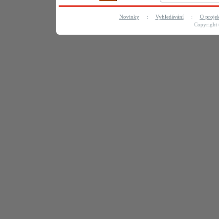
Novinky
:
Vyhledávání
:
O proje
Copyright