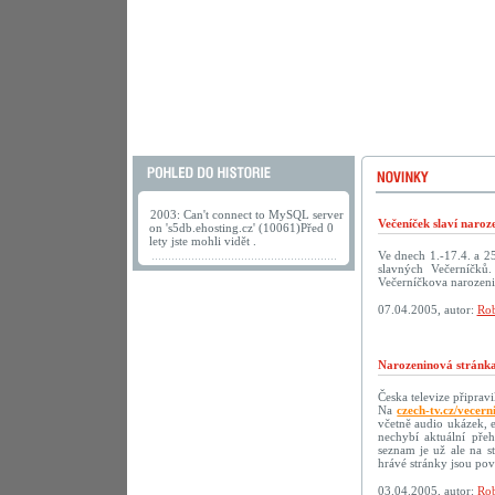
2003: Can't connect to MySQL server
Večeníček slaví naroz
on 's5db.ehosting.cz' (10061)Před 0
lety jste mohli vidět .
Ve dnech 1.-17.4. a 2
slavných Večerníčků
Večerníčkova narozeni
07.04.2005, autor:
Rob
Narozeninová stránka
Česka televize připrav
Na
czech-tv.cz/vecern
včetně audio ukázek, 
nechybí aktuální přeh
seznam je už ale na s
hrávé stránky jsou p
03.04.2005, autor:
Rob