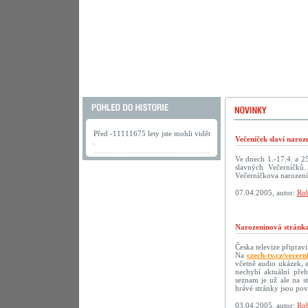
Před -11111675 lety jste mohli vidět
Večeníček slaví naroz
.
Ve dnech 1.-17.4. a 2
slavných Večerníčků
Večerníčkova narozeni
07.04.2005, autor:
Rob
Narozeninová stránka
Česka televize připrav
Na
czech-tv.cz/vecern
včetně audio ukázek, 
nechybí aktuální přeh
seznam je už ale na s
hrávé stránky jsou p
03.04.2005, autor:
Rob