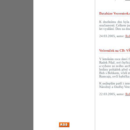
Databáze Vecernicek.
K dnešnímu dni byla 
současnosti. Celkem j
let vysílání. Den za 
24.03.2005, autor:
Rob
Večerníček na CD:
V letošním roce slaví f
Radek Pilař, své čtyři
a vybere ze svého arch
hrdiny pohádek před u
Bob s Bobkem, včelí m
Rumcajs, ovčí babička 
K nejlepším patří i in
Nárožný a Ondřej Vetc
22.03.2005, autor:
Rob