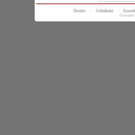
Novinky
:
Vyhledávání
:
O proje
Copyright