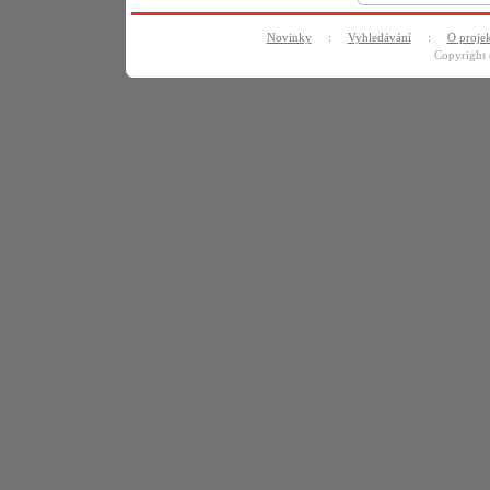
Novinky
:
Vyhledávání
:
O proje
Copyright