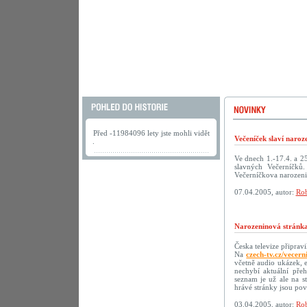
Před -11984096 lety jste mohli vidět
Večeníček slaví naroz
.
Ve dnech 1.-17.4. a 2
slavných Večerníčků
Večerníčkova narozeni
07.04.2005, autor:
Rob
Narozeninová stránka
Česka televize připrav
Na
czech-tv.cz/vecern
včetně audio ukázek, 
nechybí aktuální přeh
seznam je už ale na s
hrávé stránky jsou p
03.04.2005, autor:
Rob