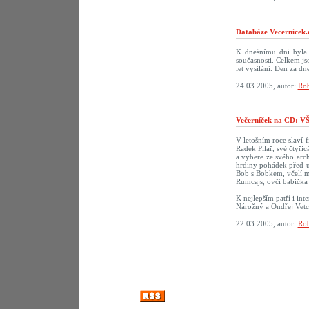
Databáze Vecernicek.
K dnešnímu dni byla 
současnosti. Celkem j
let vysílání. Den za 
24.03.2005, autor:
Rob
Večerníček na CD:
V letošním roce slaví f
Radek Pilař, své čtyři
a vybere ze svého arch
hrdiny pohádek před u
Bob s Bobkem, včelí m
Rumcajs, ovčí babička 
K nejlepším patří i in
Nárožný a Ondřej Vetc
22.03.2005, autor:
Rob