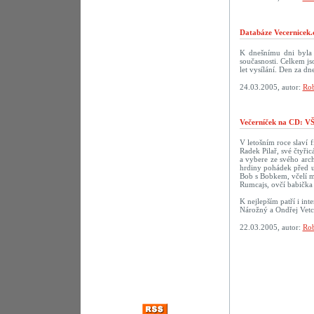
Databáze Vecernicek.
K dnešnímu dni byla 
současnosti. Celkem j
let vysílání. Den za 
24.03.2005, autor:
Rob
Večerníček na CD:
V letošním roce slaví f
Radek Pilař, své čtyři
a vybere ze svého arch
hrdiny pohádek před u
Bob s Bobkem, včelí m
Rumcajs, ovčí babička 
K nejlepším patří i in
Nárožný a Ondřej Vetc
22.03.2005, autor:
Rob