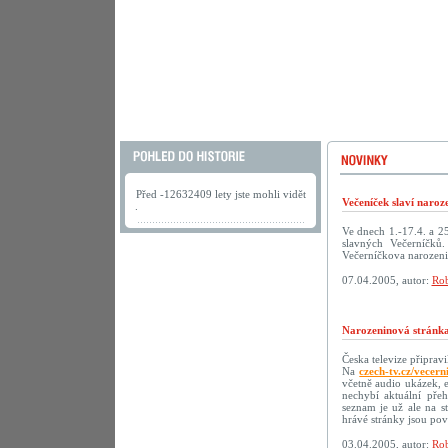
Před -12632409 lety jste mohli vidět
Večeníček slaví naroz
.
Ve dnech 1.-17.4. a 2
slavných Večerníčků
Večerníčkova narozeni
07.04.2005, autor:
Rob
Narozeninová stránka
Česka televize připrav
Na
czech-tv.cz/vecern
včetně audio ukázek, 
nechybí aktuální přeh
seznam je už ale na s
hrávé stránky jsou p
03.04.2005, autor:
Rob