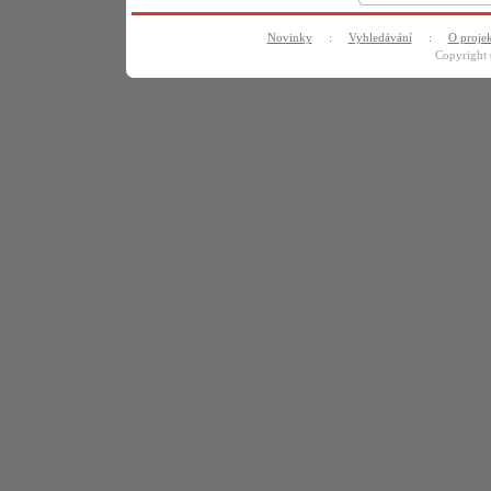
Novinky
:
Vyhledávání
:
O proje
Copyright