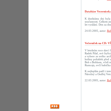
Databáze Vecernicek.
K dnešnímu dni byla 
současnosti. Celkem j
let vysílání. Den za 
24.03.2005, autor:
Rob
Večerníček na CD:
V letošním roce slaví f
Radek Pilař, své čtyři
a vybere ze svého arch
hrdiny pohádek před u
Bob s Bobkem, včelí m
Rumcajs, ovčí babička 
K nejlepším patří i in
Nárožný a Ondřej Vetc
22.03.2005, autor:
Rob