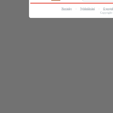
Novinky
:
Vyhledávání
:
O proje
Copyright