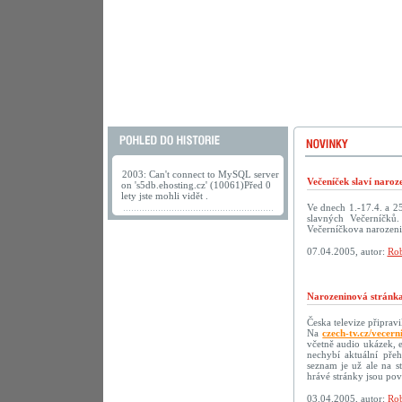
2003: Can't connect to MySQL server
Večeníček slaví naroz
on 's5db.ehosting.cz' (10061)Před 0
lety jste mohli vidět .
Ve dnech 1.-17.4. a 2
slavných Večerníčků
Večerníčkova narozeni
07.04.2005, autor:
Rob
Narozeninová stránka
Česka televize připrav
Na
czech-tv.cz/vecern
včetně audio ukázek, 
nechybí aktuální přeh
seznam je už ale na s
hrávé stránky jsou p
03.04.2005, autor:
Rob