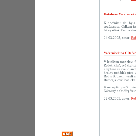
Databáze Vecernicek.
K dnešnímu dni byla 
současnosti. Celkem j
let vysílání. Den za 
24.03.2005, autor:
Rob
Večerníček na CD:
V letošním roce slaví f
Radek Pilař, své čtyři
a vybere ze svého arch
hrdiny pohádek před u
Bob s Bobkem, včelí m
Rumcajs, ovčí babička 
K nejlepším patří i in
Nárožný a Ondřej Vetc
22.03.2005, autor:
Rob