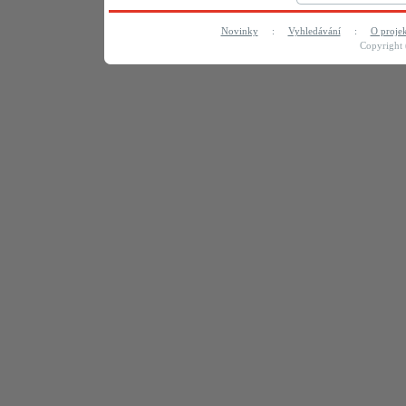
Novinky
:
Vyhledávání
:
O proje
Copyright