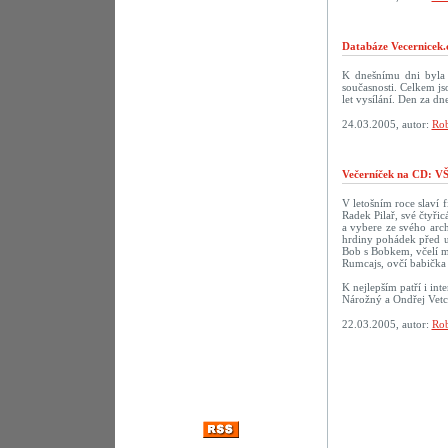
Databáze Vecernicek.
K dnešnímu dni byla 
současnosti. Celkem j
let vysílání. Den za 
24.03.2005, autor:
Rob
Večerníček na CD:
V letošním roce slaví f
Radek Pilař, své čtyři
a vybere ze svého arch
hrdiny pohádek před u
Bob s Bobkem, včelí m
Rumcajs, ovčí babička 
K nejlepším patří i in
Nárožný a Ondřej Vetc
22.03.2005, autor:
Rob