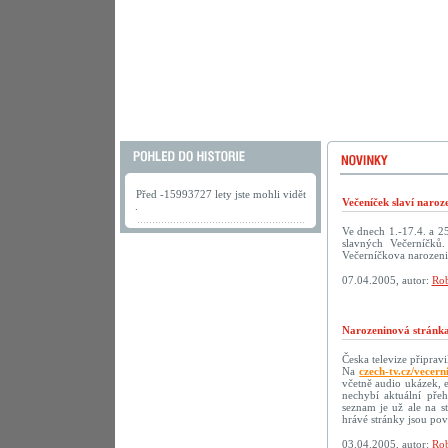
Před -15993727 lety jste mohli vidět
Večeníček slaví naroz
.
Ve dnech 1.-17.4. a 2
slavných Večerníčků
Večerníčkova narozeni
07.04.2005, autor:
Rob
Narozeninová stránka
Česka televize připrav
Na
czech-tv.cz/vecern
včetně audio ukázek, 
nechybí aktuální přeh
seznam je už ale na s
hrávé stránky jsou p
03.04.2005, autor:
Rob