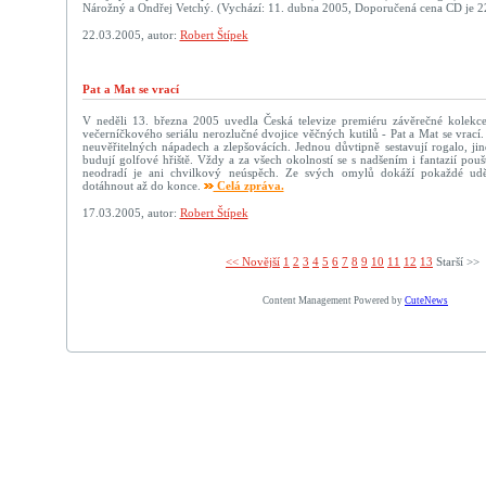
Nárožný a Ondřej Vetchý. (Vychází: 11. dubna 2005, Doporučená cena CD je 22
22.03.2005, autor:
Robert Štípek
Pat a Mat se vrací
V neděli 13. března 2005 uvedla Česká televize premiéru závěrečné kolek
večerníčkového seriálu nerozlučné dvojice věčných kutilů - Pat a Mat se vrací
neuvěřitelných nápadech a zlepšovácích. Jednou důvtipně sestavují rogalo, jind
budují golfové hřiště. Vždy a za všech okolností se s nadšením i fantazií pouš
neodradí je ani chvilkový neúspěch. Ze svých omylů dokáží pokaždé ud
dotáhnout až do konce.
Celá zpráva.
17.03.2005, autor:
Robert Štípek
<< Novější­
1
2
3
4
5
6
7
8
9
10
11
12
13
Starší >>
Content Management Powered by
CuteNews