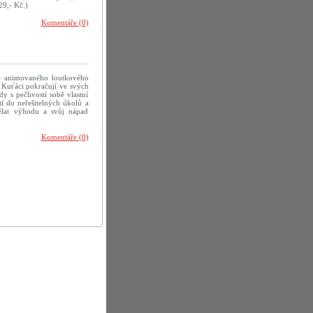
9,- Kč.)
Komentáře (0)
ce animovaného loutkového
. Kuťáci pokračují ve svých
y s pečlivostí sobě vlastní
tí do neřešitelných úkolů a
ělat výhodu a svůj nápad
Komentáře (0)