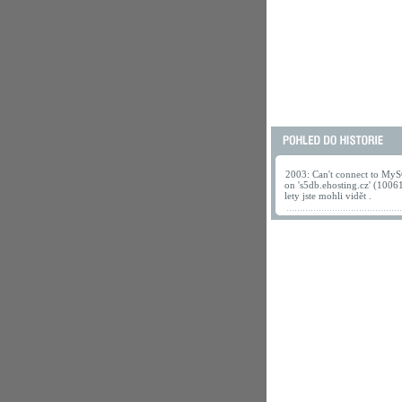
2003: Can't connect to MyS
on 's5db.ehosting.cz' (1006
lety jste mohli vidět .