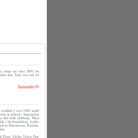
cí údaje od roku 2001 do
ního dne. Tedy více než 24
Komentáře (0)
í vysílání v roce 1965 malíř
vize se připojí i Supraphon
u dětí tolik oblíbený. Mezi
lek s Vochomůrkou, králíci
ch se Šebestovou, Krteček,
pka.
ek Eben, Václav Vydra, Petr