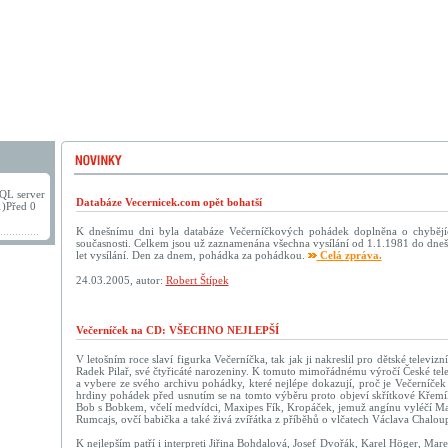
QL server
Databáze Vecernicek.com opět bohatší
1)Před 0
K dnešnímu dni byla databáze Večerníčkových pohádek doplněna o chybějí
současnosti. Celkem jsou už zaznamenána všechna vysílání od 1.1.1981 do dneš
let vysílání. Den za dnem, pohádka za pohádkou.
Celá zpráva.
24.03.2005, autor:
Robert Štípek
Večerníček na CD: VŠECHNO NEJLEPŠÍ
V letošním roce slaví figurka Večerníčka, tak jak ji nakreslil pro dětské televizn
Radek Pilař, své čtyřicáté narozeniny. K tomuto mimořádnému výročí České tele
a vybere ze svého archivu pohádky, které nejlépe dokazují, proč je Večerníček 
hrdiny pohádek před usnutím se na tomto výběru proto objeví skřítkové Křemí
Bob s Bobkem, včelí medvídci, Maxipes Fík, Kropáček, jemuž angínu vyléčí Ma
Rumcajs, ovčí babička a také živá zvířátka z příběhů o vlčatech Václava Chalou
K nejlepším patří i interpreti Jiřina Bohdalová, Josef Dvořák, Karel Höger, Mar