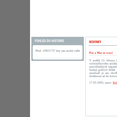
Před -19921737 lety jste mohli vidět
Pat a Mat se vrací
.
V neděli 13. března 
večerníčkového seriálu
neuvěřitelných nápadec
budují golfové hřiště.
neodradí je ani chv
dotáhnout až do konc
17.03.2005, autor:
Rob