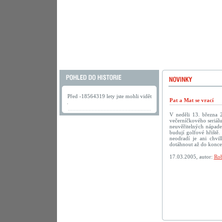
Před -18564319 lety jste mohli vidět
Pat a Mat se vrací
.
V neděli 13. března 
večerníčkového seriálu
neuvěřitelných nápadec
budují golfové hřiště.
neodradí je ani chv
dotáhnout až do konc
17.03.2005, autor:
Rob