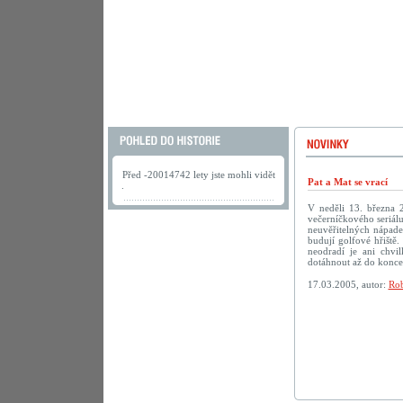
Před -20014742 lety jste mohli vidět
Pat a Mat se vrací
.
V neděli 13. března 
večerníčkového seriálu
neuvěřitelných nápadec
budují golfové hřiště.
neodradí je ani chv
dotáhnout až do konc
17.03.2005, autor:
Rob