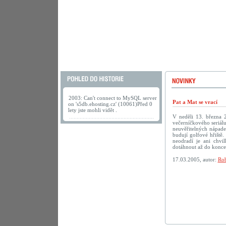
2003: Can't connect to MySQL server
Pat a Mat se vrací
on 's5db.ehosting.cz' (10061)Před 0
lety jste mohli vidět .
V neděli 13. března 
večerníčkového seriálu
neuvěřitelných nápadec
budují golfové hřiště.
neodradí je ani chv
dotáhnout až do konc
17.03.2005, autor:
Rob