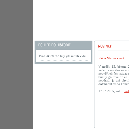
Před -8389748 lety jste mohli vidět .
Pat a Mat se vrací
V neděli 13. března 
večerníčkového seriálu
neuvěřitelných nápadec
budují golfové hřiště.
neodradí je ani chv
dotáhnout až do konc
17.03.2005, autor:
Rob