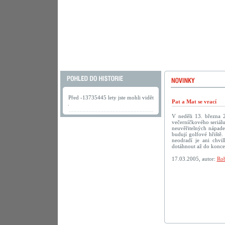
Před -13735445 lety jste mohli vidět
Pat a Mat se vrací
.
V neděli 13. března 
večerníčkového seriálu
neuvěřitelných nápadec
budují golfové hřiště.
neodradí je ani chv
dotáhnout až do konc
17.03.2005, autor:
Rob