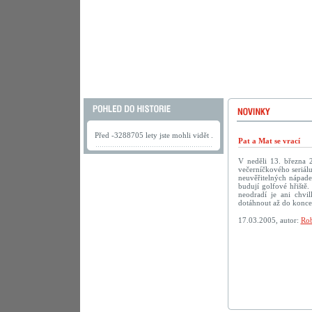
Před -3288705 lety jste mohli vidět .
Pat a Mat se vrací
V neděli 13. března 
večerníčkového seriálu
neuvěřitelných nápadec
budují golfové hřiště.
neodradí je ani chv
dotáhnout až do konc
17.03.2005, autor:
Rob