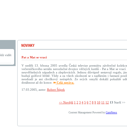
hli vidět
Pat a Mat se vrací
V neděli 13. března 2005 uvedla Česká televize premiéru závěrečné kolek
večerníčkového seriálu nerozlučné dvojice věčných kutilů - Pat a Mat se vrací
neuvěřitelných nápadech a zlepšovácích. Jednou důvtipně sestavují rogalo, jind
budují golfové hřiště. Vždy a za všech okolností se s nadšením i fantazií pouš
neodradí je ani chvilkový neúspěch. Ze svých omylů dokáží pokaždé ud
dotáhnout až do konce.
Celá zpráva.
17.03.2005, autor:
Robert Štípek
<< Novější­
1
2
3
4
5
6
7
8
9
10
11
12
13
Starší >>
Content Management Powered by
CuteNews