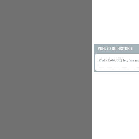
Před -15443382 lety jste mo
.