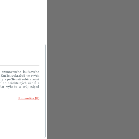
ce animovaného loutkového
. Kuťáci pokračují ve svých
y s pečlivostí sobě vlastní
tí do neřešitelných úkolů a
ělat výhodu a svůj nápad
Komentáře (0)