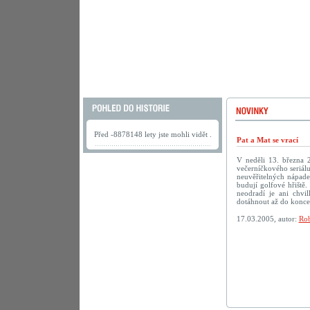
Před -8878148 lety jste mohli vidět .
Pat a Mat se vrací
V neděli 13. března 
večerníčkového seriálu
neuvěřitelných nápadec
budují golfové hřiště.
neodradí je ani chv
dotáhnout až do konc
17.03.2005, autor:
Rob