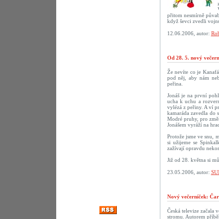
přitom nesmírně půvab
když ševci zvedli vojn
12.06.2006, autor:
Rob
Od 28. 5. nový večer
Že nevíte co je Kanaf
pod něj, aby nám neby
peřina.
Jonáš je na první poh
ucha k uchu a rozvern
vylézá z peřiny. A ví p
kamaráda zavedla do sn
Modré pruhy, pro změn
Jonášem vyráží na hrad
Protože jsme ve snu, m
si užijeme se Spinka
zažívají opravdu nekon
Již od 28. května si m
23.05.2006, autor:
SU
Nový večerníček: Čar
Česká televize začala 
stromu. Autorem příbě