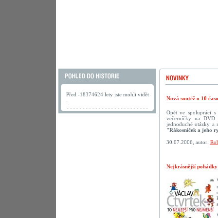
Před -18374624 lety jste mohli vidět
Nová soutěž o 10 ča
.
Opět ve spolupráci 
večerníčky na DVD př
jednoduché otázky a 
"Rákosníček a jeho r
30.07.2006, autor:
Rob
Nejkrásnější pohádk