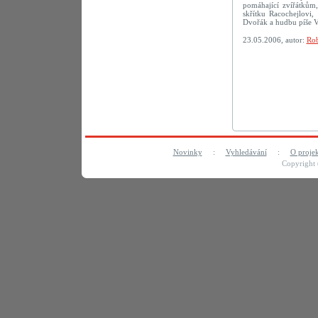
pomáhající zvířátkům,
skřítku Racochejlovi
Dvořák a hudbu píše V
23.05.2006, autor:
Rob
Novinky
:
Vyhledávání
:
O proje
Copyright