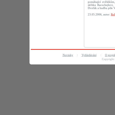
pomáhající zvířátkům,
skřítku Racochejlovi
Dvořák a hudbu píše V
23.05.2006, autor:
Rob
Novinky
:
Vyhledávání
:
O proje
Copyright