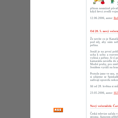
přitom nesmírně půvab
když ševci zvedli vojn
12.06.2006, autor:
Rob
Od 28. 5. nový večer
Že nevíte co je Kanaf
pod něj, aby nám neby
peřina.
Jonáš je na první poh
ucha k uchu a rozvern
vylézá z peřiny. A ví p
kamaráda zavedla do sn
Modré pruhy, pro změn
Jonášem vyráží na hrad
Protože jsme ve snu, m
si užijeme se Spinka
zažívají opravdu nekon
Již od 28. května si m
23.05.2006, autor:
SU
Nový večerníček: Čar
Česká televize začala 
stromu. Autorem příbě