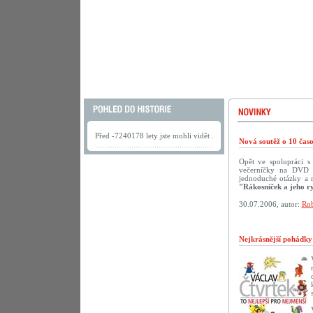
Před -7240178 lety jste mohli vidět .
Nová soutěž o 10 ča
Opět ve spolupráci 
večerníčky na DVD př
jednoduché otázky a 
"Rákosníček a jeho r
30.07.2006, autor:
Rob
Nejkrásnější pohádk