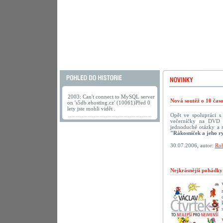
2003: Can't connect to MySQL server
Nová soutěž o 10 ča
on 's5db.ehosting.cz' (10061)Před 0
lety jste mohli vidět .
Opět ve spolupráci 
večerníčky na DVD př
jednoduché otázky a 
"Rákosníček a jeho r
30.07.2006, autor:
Rob
Nejkrásnější pohádk