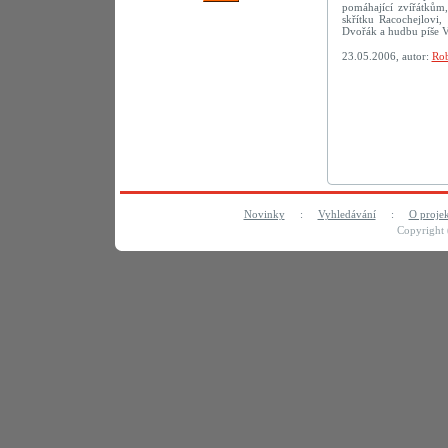
pomáhající zvířátkům,
skřítku Racochejlovi
Dvořák a hudbu píše V
23.05.2006, autor:
Rob
Novinky
:
Vyhledávání
:
O proje
Copyright