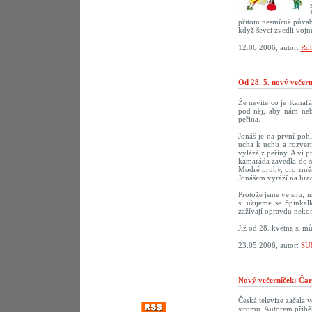
přitom nesmírně půvab
když ševci zvedli vojn
12.06.2006, autor:
Rob
Od 28. 5. nový večer
Že nevíte co je Kanaf
pod něj, aby nám neby
peřina.
Jonáš je na první poh
ucha k uchu a rozvern
vylézá z peřiny. A ví p
kamaráda zavedla do sn
Modré pruhy, pro změn
Jonášem vyráží na hrad
Protože jsme ve snu, m
si užijeme se Spinka
zažívají opravdu nekon
Již od 28. května si m
23.05.2006, autor:
SU
Nový večerníček: Čar
Česká televize začala 
stromu. Autorem příbě