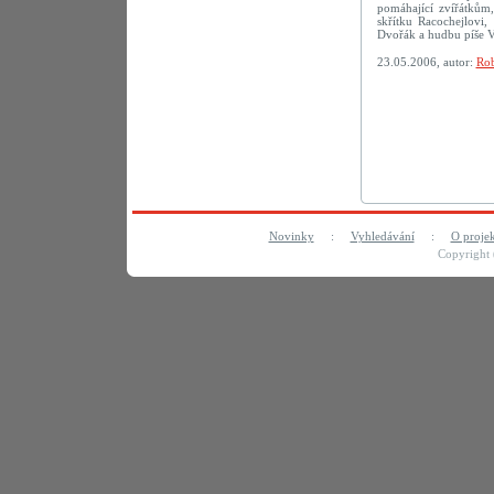
pomáhající zvířátkům,
skřítku Racochejlovi
Dvořák a hudbu píše V
23.05.2006, autor:
Rob
Novinky
:
Vyhledávání
:
O proje
Copyright