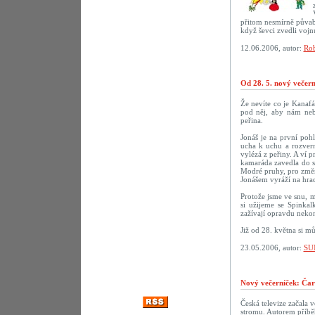
přitom nesmírně půvab
když ševci zvedli vojn
12.06.2006, autor:
Rob
Od 28. 5. nový večer
Že nevíte co je Kanaf
pod něj, aby nám neby
peřina.
Jonáš je na první poh
ucha k uchu a rozvern
vylézá z peřiny. A ví p
kamaráda zavedla do sn
Modré pruhy, pro změn
Jonášem vyráží na hrad
Protože jsme ve snu, m
si užijeme se Spinka
zažívají opravdu nekon
Již od 28. května si m
23.05.2006, autor:
SU
Nový večerníček: Čar
Česká televize začala 
stromu. Autorem příbě