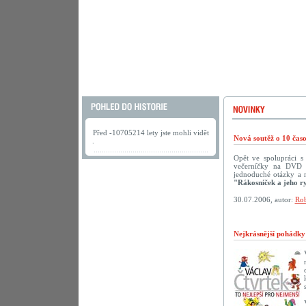
Před -10705214 lety jste mohli vidět
Nová soutěž o 10 ča
.
Opět ve spolupráci 
večerníčky na DVD př
jednoduché otázky a 
"Rákosníček a jeho r
30.07.2006, autor:
Rob
Nejkrásnější pohádk