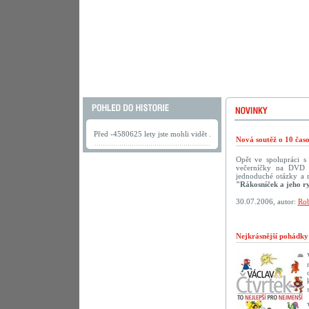
Před -4580625 lety jste mohli vidět .
Nová soutěž o 10 ča
Opět ve spolupráci 
večerníčky na DVD př
jednoduché otázky a 
"Rákosníček a jeho r
30.07.2006, autor:
Rob
Nejkrásnější pohádk