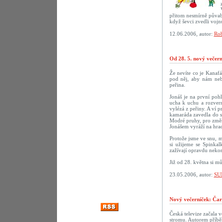
přitom nesmírně půvab
když ševci zvedli vojn
12.06.2006, autor:
Rob
Od 28. 5. nový večer
Že nevíte co je Kanaf
pod něj, aby nám neby
peřina.
Jonáš je na první poh
ucha k uchu a rozvern
vylézá z peřiny. A ví p
kamaráda zavedla do sn
Modré pruhy, pro změn
Jonášem vyráží na hrad
Protože jsme ve snu, m
si užijeme se Spinka
zažívají opravdu nekon
Již od 28. května si m
23.05.2006, autor:
SU
Nový večerníček: Čar
Česká televize začala 
stromu. Autorem příbě