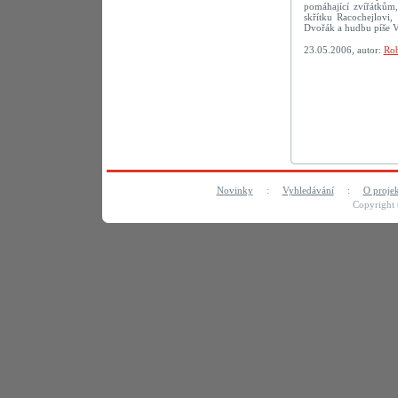
pomáhající zvířátkům,
skřítku Racochejlovi
Dvořák a hudbu píše V
23.05.2006, autor:
Rob
Novinky
:
Vyhledávání
:
O proje
Copyright