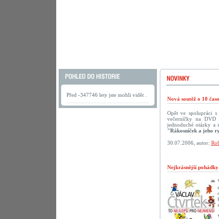
Před -347746 lety jste mohli vidět .
Nová soutěž o 10 ča
Opět ve spolupráci 
večerníčky na DVD př
jednoduché otázky a 
"Rákosníček a jeho r
30.07.2006, autor:
Rob
Nejkrásnější pohádk