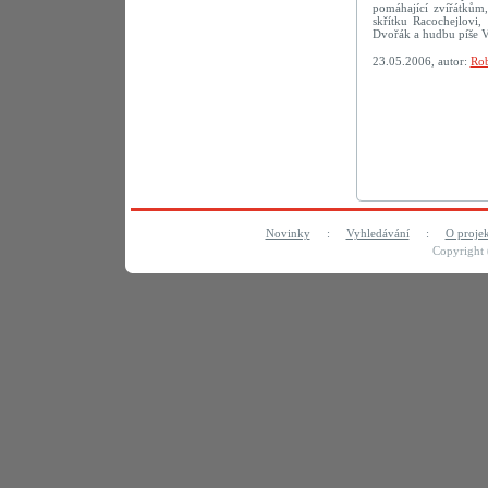
pomáhající zvířátkům,
skřítku Racochejlovi
Dvořák a hudbu píše V
23.05.2006, autor:
Rob
Novinky
:
Vyhledávání
:
O proje
Copyright