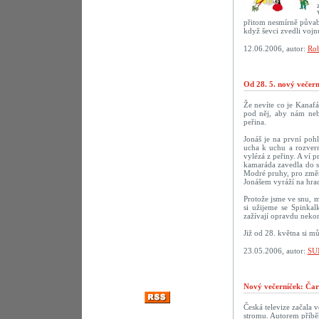
přitom nesmírně půvab
když ševci zvedli vojn
12.06.2006, autor:
Rob
Od 28. 5. nový večer
Že nevíte co je Kanaf
pod něj, aby nám neby
peřina.
Jonáš je na první poh
ucha k uchu a rozvern
vylézá z peřiny. A ví p
kamaráda zavedla do sn
Modré pruhy, pro změn
Jonášem vyráží na hrad
Protože jsme ve snu, m
si užijeme se Spinka
zažívají opravdu nekon
Již od 28. května si m
23.05.2006, autor:
SU
Nový večerníček: Čar
Česká televize začala 
stromu. Autorem příbě