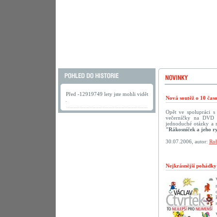
Před -12919749 lety jste mohli vidět
Nová soutěž o 10 ča
.
Opět ve spolupráci 
večerníčky na DVD př
jednoduché otázky a 
"Rákosníček a jeho r
30.07.2006, autor:
Rob
Nejkrásnější pohádk