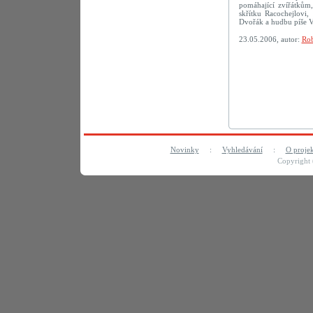
pomáhající zvířátkům,
skřítku Racochejlovi
Dvořák a hudbu píše V
23.05.2006, autor:
Rob
Novinky
:
Vyhledávání
:
O proje
Copyright