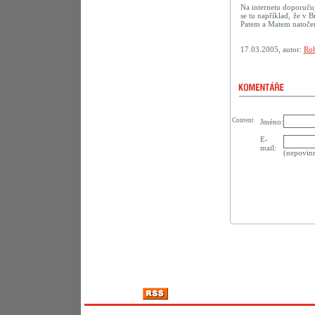
Na internetu doporuču
se tu například, že v B
Patem a Matem natočené
17.03.2005, autor:
Rob
Content
Jméno:
E-
mail:
(nepovin