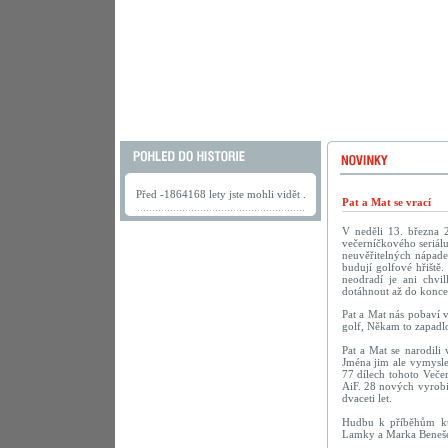
Před -1864168 lety jste mohli vidět .
Pat a Mat se vrací
V neděli 13. března 
večerníčkového seriálu
neuvěřitelných nápadec
budují golfové hřiště.
neodradí je ani chv
dotáhnout až do konce
Pat a Mat nás pobaví 
golf, Někam to zapadlo
Pat a Mat se narodili
Jména jim ale vymyslel
77 dílech tohoto Veče
AiF. 28 nových vyrobi
dvaceti let.
Hudbu k příběhům kut
Lamky a Marka Beneš