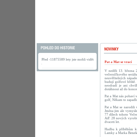
Před -11875589 lety jste mohli vidět
Pat a Mat se vrací
.
V neděli 13. března 
večerníčkového seriálu
neuvěřitelných nápadec
budují golfové hřiště.
neodradí je ani chv
dotáhnout až do konce
Pat a Mat nás pobaví 
golf, Někam to zapadlo
Pat a Mat se narodili
Jména jim ale vymyslel
77 dílech tohoto Veče
AiF. 28 nových vyrobi
dvaceti let.
Hudbu k příběhům kut
Lamky a Marka Beneš