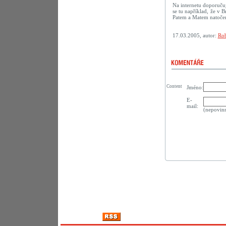
Na internetu doporuču
se tu například, že v B
Patem a Matem natočené
17.03.2005, autor:
Rob
Content
Jméno:
E-
mail:
(nepovin