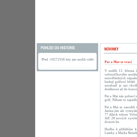
Před -19272556 lety jste mohli vidět
Pat a Mat se vrací
.
V neděli 13. března 
večerníčkového seriálu
neuvěřitelných nápadec
budují golfové hřiště.
neodradí je ani chv
dotáhnout až do konce
Pat a Mat nás pobaví 
golf, Někam to zapadlo
Pat a Mat se narodili
Jména jim ale vymyslel
77 dílech tohoto Veče
AiF. 28 nových vyrobi
dvaceti let.
Hudbu k příběhům kut
Lamky a Marka Beneš