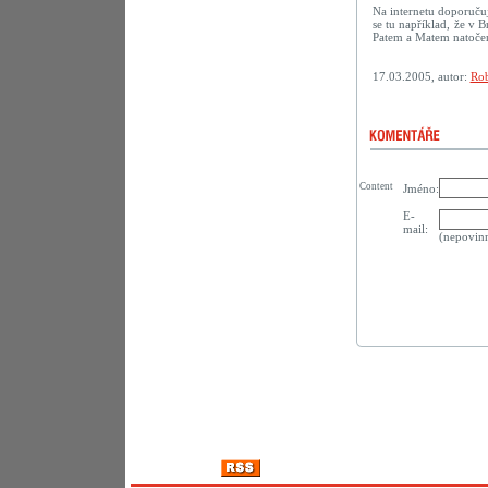
Na internetu doporuču
se tu například, že v B
Patem a Matem natočené
17.03.2005, autor:
Rob
Content
Jméno:
E-
mail:
(nepovin