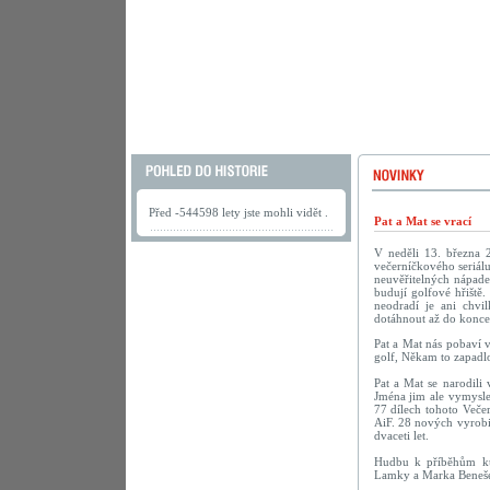
Před -544598 lety jste mohli vidět .
Pat a Mat se vrací
V neděli 13. března 
večerníčkového seriálu
neuvěřitelných nápadec
budují golfové hřiště.
neodradí je ani chv
dotáhnout až do konce
Pat a Mat nás pobaví 
golf, Někam to zapadlo
Pat a Mat se narodili
Jména jim ale vymyslel
77 dílech tohoto Veče
AiF. 28 nových vyrobi
dvaceti let.
Hudbu k příběhům kut
Lamky a Marka Beneš