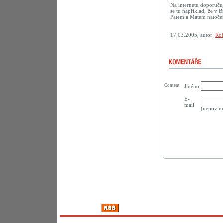
Na internetu doporuču
se tu například, že v B
Patem a Matem natočené
17.03.2005, autor:
Rob
Content
Jméno:
E-
mail:
(nepovin