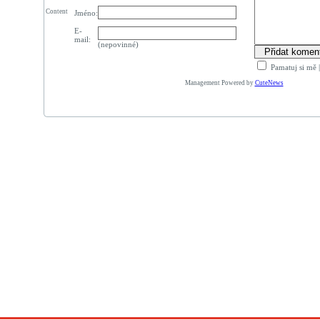
Content
Jméno:
E-
mail:
(nepovinné)
Pamatuj si mě
Management Powered by
CuteNews