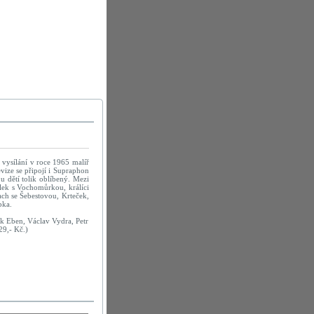
í vysílání v roce 1965 malíř
vize se připojí i Supraphon
u dětí tolik oblíbený. Mezi
lek s Vochomůrkou, králíci
ch se Šebestovou, Krteček,
pka.
ek Eben, Václav Vydra, Petr
9,- Kč.)