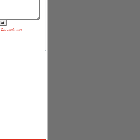
|
Zapomeň mne