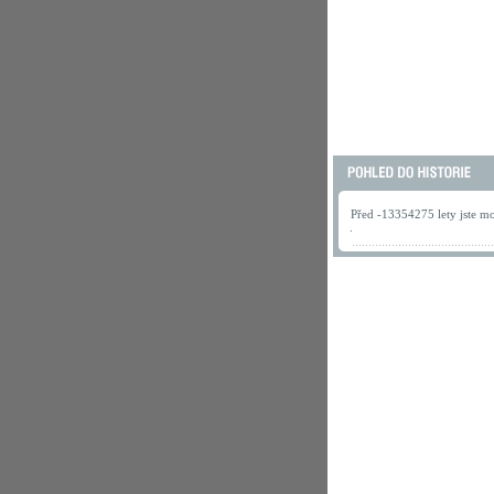
Před -13354275 lety jste mo
.