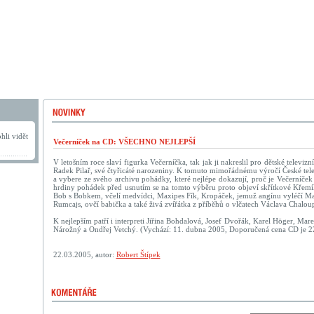
hli vidět
Večerníček na CD: VŠECHNO NEJLEPŠÍ
V letošním roce slaví figurka Večerníčka, tak jak ji nakreslil pro dětské televizn
Radek Pilař, své čtyřicáté narozeniny. K tomuto mimořádnému výročí České tele
a vybere ze svého archivu pohádky, které nejlépe dokazují, proč je Večerníček 
hrdiny pohádek před usnutím se na tomto výběru proto objeví skřítkové Křemí
Bob s Bobkem, včelí medvídci, Maxipes Fík, Kropáček, jemuž angínu vyléčí Ma
Rumcajs, ovčí babička a také živá zvířátka z příběhů o vlčatech Václava Chalou
K nejlepším patří i interpreti Jiřina Bohdalová, Josef Dvořák, Karel Höger, Mar
Nárožný a Ondřej Vetchý. (Vychází: 11. dubna 2005, Doporučená cena CD je 22
22.03.2005, autor:
Robert Štípek