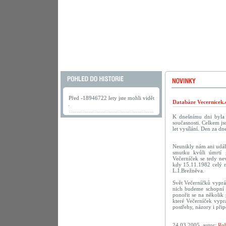
Před -18946722 lety jste mohli vidět
Databáze Vecernicek.
.
K dnešnímu dni byla 
současnosti. Celkem j
let vysílání. Den za 
Neunikly nám ani událo
smutku kvůli úmrtí 
Večerníček se tedy ne
kdy 15.11.1982 celý n
L.I.Brežněva.
Svět Večerníčků vyprá
nich budeme schopní v
ponořit se na několik
které Večerníček vypr
postřehy, názory i při
24.03.2005, autor:
Rob