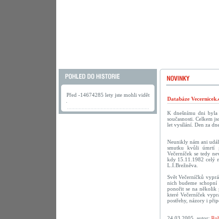
Před -14674285 lety jste mohli vidět
Databáze Vecernicek.
.
K dnešnímu dni byla 
současnosti. Celkem j
let vysílání. Den za 
Neunikly nám ani událo
smutku kvůli úmrtí 
Večerníček se tedy ne
kdy 15.11.1982 celý n
L.I.Brežněva.
Svět Večerníčků vyprá
nich budeme schopní v
ponořit se na několik
které Večerníček vypr
postřehy, názory i při
24.03.2005, autor:
Rob