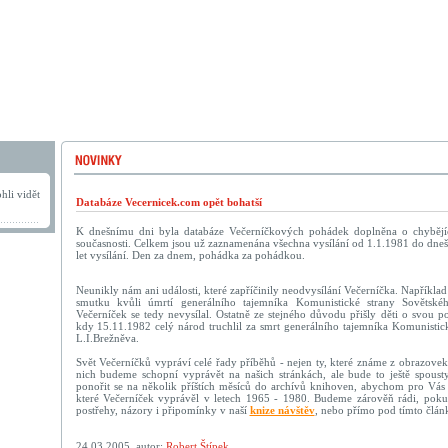
hli vidět
Databáze Vecernicek.com opět bohatší
K dnešnímu dni byla databáze Večerníčkových pohádek doplněna o chybějí
současnosti. Celkem jsou už zaznamenána všechna vysílání od 1.1.1981 do dneš
let vysílání. Den za dnem, pohádka za pohádkou.
Neunikly nám ani události, které zapříčinily neodvysílání Večerníčka. Například
smutku kvůli úmrtí generálního tajemníka Komunistické strany Sovětsk
Večerníček se tedy nevysílal. Ostatně ze stejného důvodu přišly děti o svou 
kdy 15.11.1982 celý národ truchlil za smrt generálního tajemníka Komunistic
L.I.Brežněva.
Svět Večerníčků vypráví celé řady příběhů - nejen ty, které známe z obrazov
nich budeme schopní vyprávět na našich stránkách, ale bude to ještě spous
ponořit se na několik příštích měsíců do archívů knihoven, abychom pro Vás v
které Večerníček vyprávěl v letech 1965 - 1980. Budeme zárověň rádi, poku
postřehy, názory i připomínky v naší
knize návštěv
, nebo přímo pod tímto člá
24.03.2005, autor:
Robert Štípek