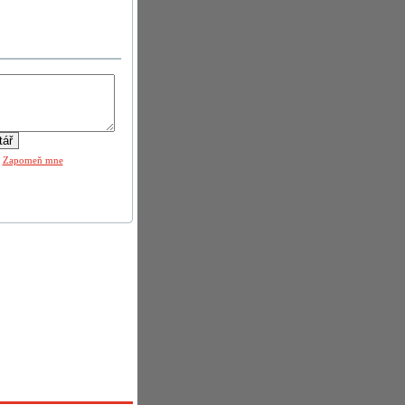
|
Zapomeň mne