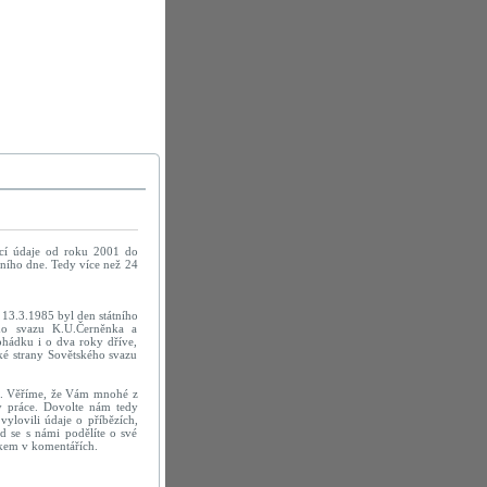
cí údaje od roku 2001 do
ního dne. Tedy více než 24
 13.3.1985 byl den státního
ého svazu K.U.Černěnka a
pohádku i o dva roky dříve,
ké strany Sovětského svazu
ek. Věříme, že Vám mnohé z
ty práce. Dovolte nám tedy
ylovili údaje o příbězích,
d se s námi podělíte o své
nkem v komentářích.