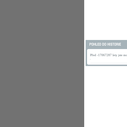
Před -17067287 lety jste mo
.