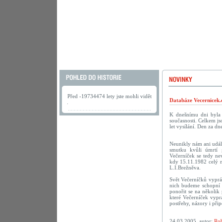
Před -19734474 lety jste mohli vidět
Databáze Vecernicek.
.
K dnešnímu dni byla 
současnosti. Celkem j
let vysílání. Den za 
Neunikly nám ani událo
smutku kvůli úmrtí 
Večerníček se tedy ne
kdy 15.11.1982 celý n
L.I.Brežněva.
Svět Večerníčků vyprá
nich budeme schopní v
ponořit se na několik
které Večerníček vypr
postřehy, názory i při
24.03.2005, autor:
Rob