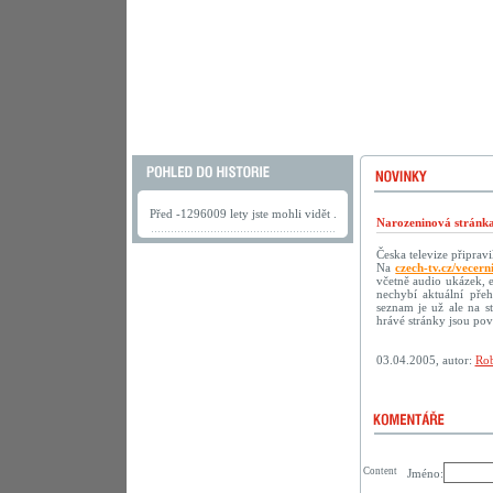
Před -1296009 lety jste mohli vidět .
Narozeninová stránka
Česka televize připrav
Na
czech-tv.cz/vecern
včetně audio ukázek, 
nechybí aktuální přeh
seznam je už ale na s
hrávé stránky jsou p
03.04.2005, autor:
Rob
Content
Jméno: