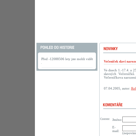
Před -12088506 lety jste mohli vidět
Večeníček slaví naroz
.
Ve dnech 1.-17.4. a 2
slavných Večerníčků
Večerníčkova narozeni
07.04.2005, autor:
Rob
Content
Jméno:
E-
mail:
(nepovin