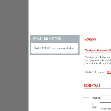
Před -8826007 lety jste mohli vidět .
Maxipes Fík oslaví tř
Nebojte se, blechy na
tuto postavu spisovate
Kadaně narodil a v kvě
26.04.2005, autor:
Rob
Content
Jméno:
E-
mail:
(nepovin