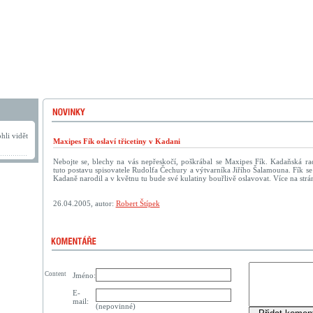
hli vidět
Maxipes Fík oslaví třicetiny v Kadani
Nebojte se, blechy na vás nepřeskočí, poškrábal se Maxipes Fík. Kadaňská rad
tuto postavu spisovatele Rudolfa Čechury a výtvarníka Jiřího Šalamouna. Fík se 
Kadaně narodil a v květnu tu bude své kulatiny bouřlivě oslavovat. Více na str
26.04.2005, autor:
Robert Štípek
Content
Jméno:
E-
mail:
(nepovinné)