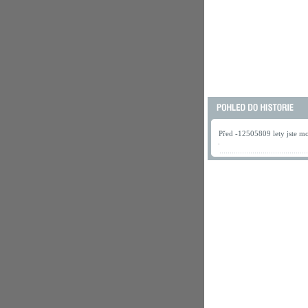
Před -12505809 lety jste mo
.