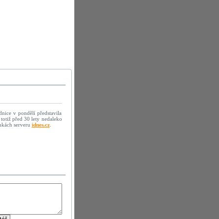
nice v pondělí představila
totiž před 30 lety nedaleko
ánkách serveru
idnes.cz
.