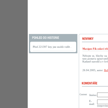
Před 221397 lety jste mohli vidět .
Maxipes Fík oslaví tř
Nebojte se, blechy na
tuto postavu spisovate
Kadaně narodil a v kvě
26.04.2005, autor:
Rob
Content
Jméno:
E-
mail:
(nepovin