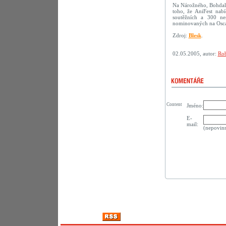
Na Nárožného, Bohdalo
toho, že AniFest na
soutěžních a 300 ne
nominovaných na Osca
Zdroj:
Blesk
.
02.05.2005, autor:
Rob
Content
Jméno:
E-
mail:
(nepovin