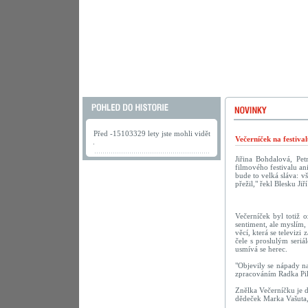
Před -15103329 lety jste mohli vidět
Večerníček na festiva
.
Jiřina Bohdalová, Pe
filmového festivalu a
bude to velká sláva: v
přežil," řekl Blesku Ji
Večerníček byl totiž 
sentiment, ale myslím,
věcí, která se televiz
čele s proslulým seri
usmívá se herec.
"Objevily se nápady na
zpracováním Radka Pila
Znělka Večerníčku je do
dědeček Marka Vašuta,