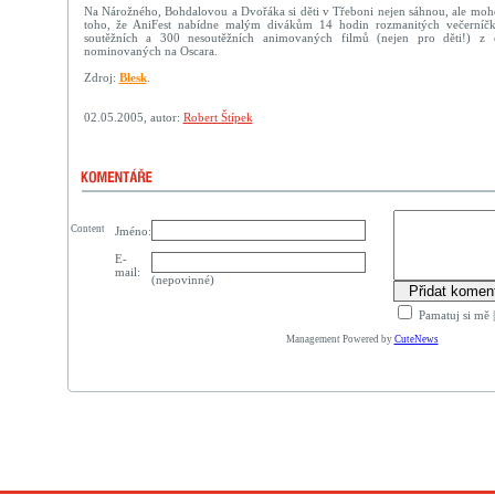
Na Nárožného, Bohdalovou a Dvořáka si děti v Třeboni nejen sáhnou, ale moho
toho, že AniFest nabídne malým divákům 14 hodin rozmanitých večerníč
soutěžních a 300 nesoutěžních animovaných filmů (nejen pro děti!) z c
nominovaných na Oscara.
Zdroj:
Blesk
.
02.05.2005, autor:
Robert Štípek
Content
Jméno:
E-
mail:
(nepovinné)
Pamatuj si mě
Management Powered by
CuteNews