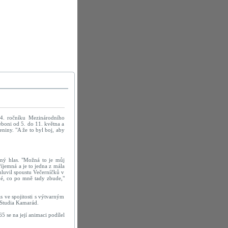
 4. ročníku Mezinárodního
boni od 5. do 11. května a
niny. "A že to byl boj, aby
.
iný hlas. "Možná to je můj
říjemná a je to jedna z mála
mluvil spoustu Večerníčků v
iné, co po mně tady zbude,"
s ve spojitosti s výtvarným
 Studia Kamarád.
5 se na její animaci podílel