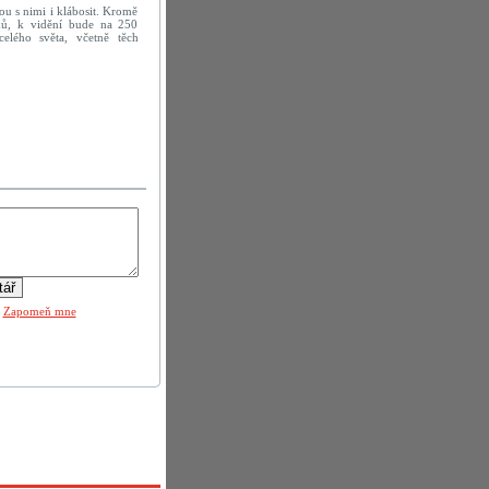
u s nimi i klábosit. Kromě
ků, k vidění bude na 250
elého světa, včetně těch
|
Zapomeň mne