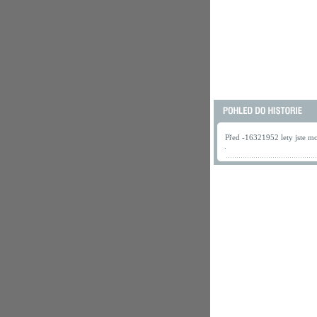
Před -16321952 lety jste mo
.