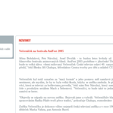
hli vidět
Večerníček na festivalu AniFest 2005
Jiřina Bohdalová, Petr Nárožný, Josef Dvořák - to budou letos hvězdy už
filmového festivalu animovaných filmů. AniFest 2005 proběhne v jihočeské Tře
bude to velká sláva: všemi milovaný Večerníček České televize oslaví 40. naroze
přežil," řekl Blesku Jiří Chalupa, šéfredaktor Centra tvorby pro děti a mládež ČT
Večerníček byl totiž označen za "starý formát" a jeho postavu měl namluvit j
sentiment, ale myslím, že by to byla velká škoda, kdyby se znělka změnila. Je p
věcí, která se televizi za bolševismu povedla," řekl nám Petr Nárožný, který na
čele s proslulým seriálem Mach a Šebestová. "Večerníčci, to bude také to jed
usmívá se herec.
"Objevily se nápady na novou znělku. Bojovali jsme a vyhráli. Večerníčkův hla
zpracováním Radka Pilaře tvoří přece tradici," pokračuje Chalupa, exmoderátor
Znělka Večerníčku je dokonce vůbec nejstarší česká televizní znělka a v roce 196
dědeček Marka Vašuta, pan Antonín Bureš.